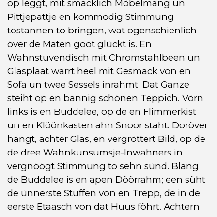
op leggt, mit smacklich Möbelmang un
Pittjepattje en kommodig Stimmung
tostannen to bringen, wat ogenschienlich
över de Maten goot glückt is. En
Wahnstuvendisch mit Chromstahlbeen un
Glasplaat warrt heel mit Gesmack von en
Sofa un twee Sessels inrahmt. Dat Ganze
steiht op en bannig schönen Teppich. Vörn
links is en Buddelee, op de en Flimmerkist
un en Klöönkasten ahn Snoor staht. Doröver
hangt, achter Glas, en vergröttert Bild, op de
de dree Wahnkunsumsje-Inwahners in
vergnöögt Stimmung to sehn sünd. Blang
de Buddelee is en apen Döörrahm; een süht
de ünnerste Stuffen von en Trepp, de in de
eerste Etaasch von dat Huus föhrt. Achtern