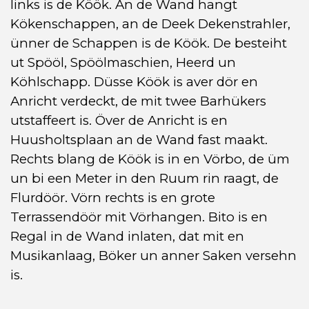
links is de Köök. An de Wand hangt
Kökenschappen, an de Deek Dekenstrahler,
ünner de Schappen is de Köök. De besteiht
ut Spööl, Spöölmaschien, Heerd un
Köhlschapp. Düsse Köök is aver dör en
Anricht verdeckt, de mit twee Barhükers
utstaffeert is. Över de Anricht is en
Huusholtsplaan an de Wand fast maakt.
Rechts blang de Köök is in en Vörbo, de üm
un bi een Meter in den Ruum rin raagt, de
Flurdöör. Vörn rechts is en grote
Terrassendöör mit Vörhangen. Bito is en
Regal in de Wand inlaten, dat mit en
Musikanlaag, Böker un anner Saken versehn
is.