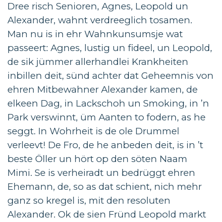
Dree risch Senioren, Agnes, Leopold un
Alexander, wahnt verdreeglich tosamen.
Man nu is in ehr Wahnkunsumsje wat
passeert: Agnes, lustig un fideel, un Leopold,
de sik jümmer allerhandlei Krankheiten
inbillen deit, sünd achter dat Geheemnis von
ehren Mitbewahner Alexander kamen, de
elkeen Dag, in Lackschoh un Smoking, in ’n
Park verswinnt, üm Aanten to fodern, as he
seggt. In Wohrheit is de ole Drummel
verleevt! De Fro, de he anbeden deit, is in ’t
beste Öller un hört op den söten Naam
Mimi. Se is verheiradt un bedrüggt ehren
Ehemann, de, so as dat schient, nich mehr
ganz so kregel is, mit den resoluten
Alexander. Ok de sien Fründ Leopold markt