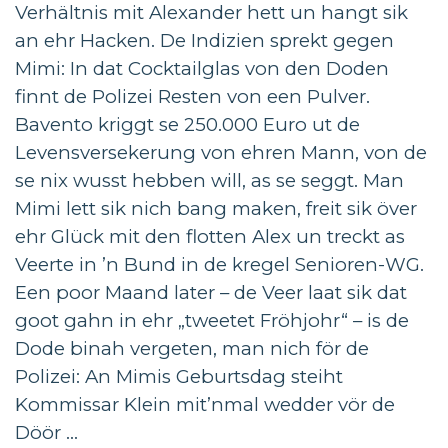
Verhältnis mit Alexander hett un hangt sik
an ehr Hacken. De Indizien sprekt gegen
Mimi: In dat Cocktailglas von den Doden
finnt de Polizei Resten von een Pulver.
Bavento kriggt se 250.000 Euro ut de
Levensversekerung von ehren Mann, von de
se nix wusst hebben will, as se seggt. Man
Mimi lett sik nich bang maken, freit sik över
ehr Glück mit den flotten Alex un treckt as
Veerte in ’n Bund in de kregel Senioren-WG.
Een poor Maand later – de Veer laat sik dat
goot gahn in ehr „tweetet Fröhjohr“ – is de
Dode binah vergeten, man nich för de
Polizei: An Mimis Geburtsdag steiht
Kommissar Klein mit’nmal wedder vör de
Döör ...