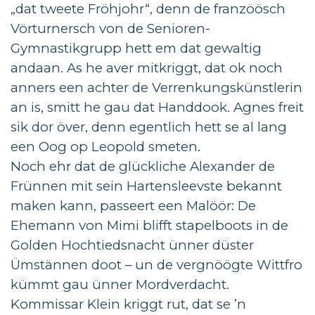
„dat tweete Fröhjohr“, denn de franzöösch
Vörturnersch von de Senioren-
Gymnastikgrupp hett em dat gewaltig
andaan. As he aver mitkriggt, dat ok noch
anners een achter de Verrenkungskünstlerin
an is, smitt he gau dat Handdook. Agnes freit
sik dor över, denn egentlich hett se al lang
een Oog op Leopold smeten.
Noch ehr dat de glückliche Alexander de
Frünnen mit sein Hartensleevste bekannt
maken kann, passeert een Malöör: De
Ehemann von Mimi blifft stapelboots in de
Golden Hochtiedsnacht ünner düster
Ümstännen doot – un de vergnöögte Wittfro
kümmt gau ünner Mordverdacht.
Kommissar Klein kriggt rut, dat se ’n