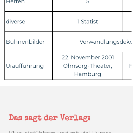
Herren
5
diverse
1 Statist
Bühnenbilder
Verwandlungsdeko
22. November 2001
Uraufführung
Ohnsorg-Theater,
F
Hamburg
Das sagt der Verlag: