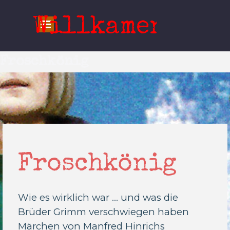
Direkt zum Seiteninhalt
Willkamen!
Menü überspringen
Froschkönig
Froschkönig
Wie es wirklich war ...
und was die
Brüder Grimm verschwiegen haben
Märchen von Manfred Hinrichs