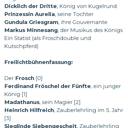
Dicklich der Dritte
, König von Kugelrund
Prinzessin Aurelia
, seine Tochter
Gundula Griesgram
, ihre Gouvernante
Markus Minnesang
, der Musikus des Königs
Ein Statist (als Froschdouble und
Kutschpferd)
Freilichtbühnenfassung:
Der
Frosch
[0]
Ferdinand Fröschel der Fünfte
, ein junger
König [1]
Madathanus
, sein Magier [2]
Heinrich Hilfreich
, Zauberlehrling im 5. Jahr
[3]
Sieglinde Siebengescheit
, Zauberlehrling